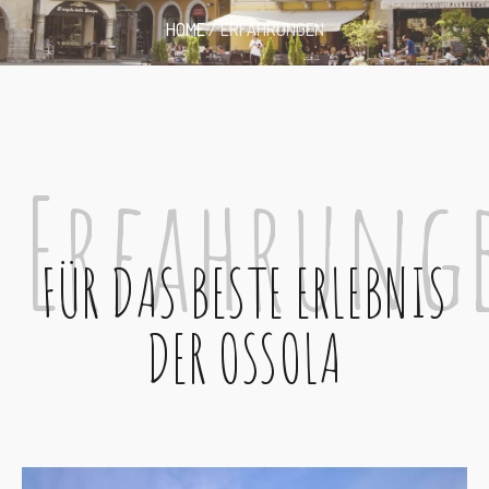
HOME
/
ERFAHRUNGEN
Erfahrung
FÜR DAS BESTE ERLEBNIS
DER OSSOLA