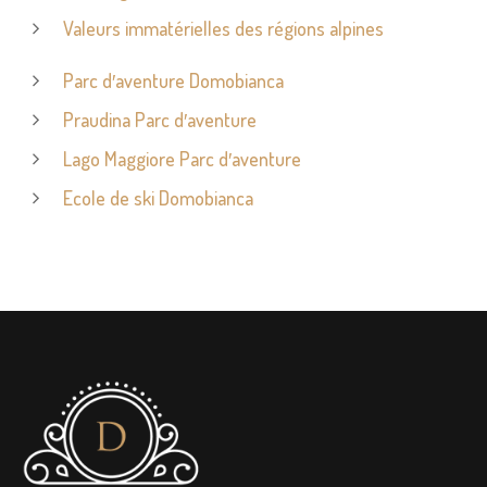
Valeurs immatérielles des régions alpines
Parc d′aventure Domobianca
Praudina Parc d′aventure
Lago Maggiore Parc d′aventure
Ecole de ski Domobianca