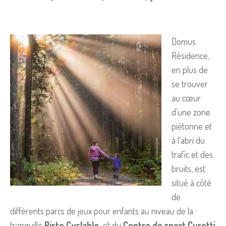
Domus
Résidence,
en plus de
se trouver
au cœur
d’une zone
piétonne et
à l’abri du
trafic et des
bruits, est
situé à côté
de
différents parcs de jeux pour enfants au niveau de la
tranquille
Piste Cyclable
et du
Centre de sport Curotti