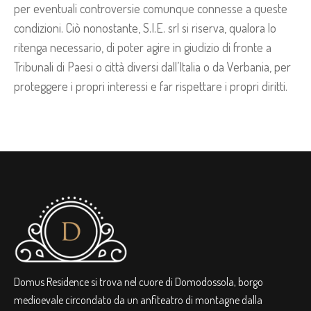
per eventuali controversie comunque connesse a queste
condizioni. Ciò nonostante, S.I.E. srl si riserva, qualora lo
ritenga necessario, di poter agire in giudizio di fronte a
Tribunali di Paesi o città diversi dall’Italia o da Verbania, per
proteggere i propri interessi e far rispettare i propri diritti.
Domus Residence si trova nel cuore di Domodossola, borgo
medioevale circondato da un anfiteatro di montagne dalla