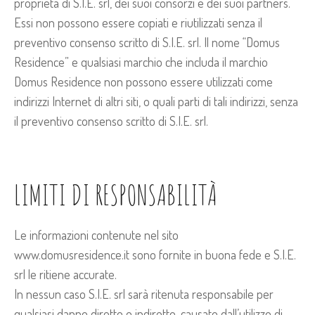
proprietà di S.I.E. srl, dei suoi consorzi e dei suoi partners.
Essi non possono essere copiati e riutilizzati senza il
preventivo consenso scritto di S.I.E. srl. Il nome “Domus
Residence” e qualsiasi marchio che includa il marchio
Domus Residence non possono essere utilizzati come
indirizzi Internet di altri siti, o quali parti di tali indirizzi, senza
il preventivo consenso scritto di S.I.E. srl.
LIMITI DI RESPONSABILITÀ
Le informazioni contenute nel sito
www.domusresidence.it sono fornite in buona fede e S.I.E.
srl le ritiene accurate.
In nessun caso S.I.E. srl sarà ritenuta responsabile per
qualsiasi danno diretto o indiretto, causato dall’utilizzo di