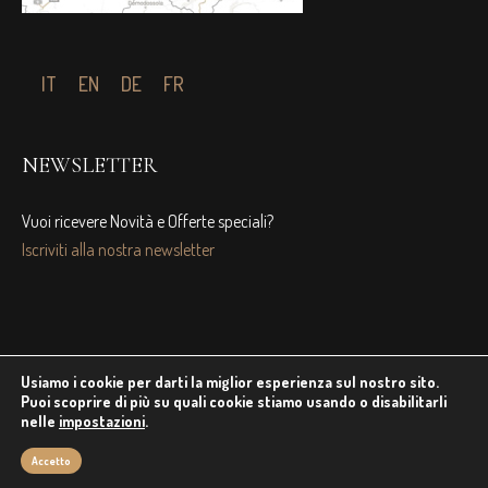
IT
EN
DE
FR
NEWSLETTER
Vuoi ricevere Novità e Offerte speciali?
Iscriviti alla nostra newsletter
Usiamo i cookie per darti la miglior esperienza sul nostro sito.
Puoi scoprire di più su quali cookie stiamo usando o disabilitarli
nelle
impostazioni
.
Privacy Policy
/ © Domus Residence | All rights reserved
Accetto